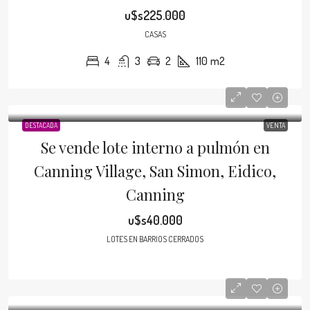
u$s225.000
CASAS
4
3
2
110
m2
DESTACADA
VENTA
Se vende lote interno a pulmón en
Canning Village, San Simon, Eidico,
Canning
u$s40.000
LOTES EN BARRIOS CERRADOS