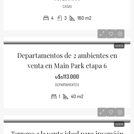
CASAS
4
3
180
m2
VENTA
Departamentos de 2 ambientes en
venta en Main Park etapa 6
u$s113.000
DEPARTAMENTOS
1
40
m2
VENTA
Terreno a la venta ideal para inversión